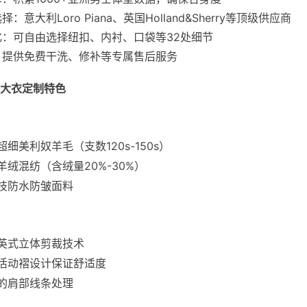
：意大利Loro Piana、英国Holland&Sherry等顶级供应商
化：可自由选择纽扣、内衬、口袋等32处细节
：提供免费干洗、修补等专属售后服务
大衣定制特色
：
超细美利奴羊毛（支数120s-150s）
羊绒混纺（含绒量20%-30%）
技防水防皱面料
：
英式立体剪裁技术
活动褶设计保证舒适度
的肩部线条处理