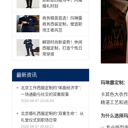
郎新郎西服马甲，闪耀
婚礼时刻
商务精英首选！玛琳露
商务西装定制，塑造职
场王者风范
解锁时尚新姿势！休闲
西服定制，打造个性日
常穿搭
最新资讯
玛琳露定制：
北京工作西服定制的“体面经济学”：
卡其色大衣作
一场通勤与社交的双重叙事
2026-08-07 10:00:49
精湛工艺和进
北京婚礼西服定制的“双重生命”：从
为什么选择玛
礼堂仪式到职场日常
2026-08-07 09:58:27
✅ 专业版型