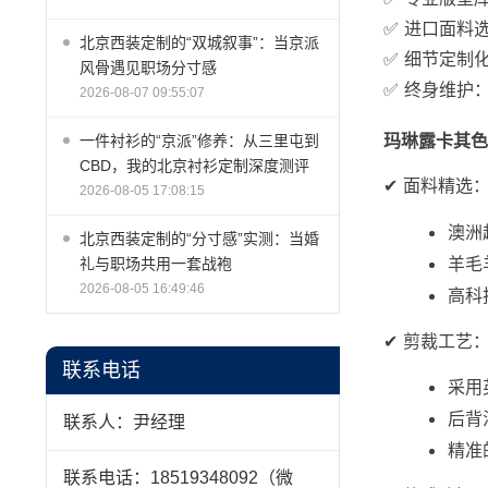
✅ 进口面料选择
北京西装定制的“双城叙事”：当京派
✅ 细节定制
风骨遇见职场分寸感
✅ 终身维护
2026-08-07 09:55:07
玛琳露卡其色
一件衬衫的“京派”修养：从三里屯到
CBD，我的北京衬衫定制深度测评
✔ 面料精选
2026-08-05 17:08:15
澳洲
北京西装定制的“分寸感”实测：当婚
羊毛
礼与职场共用一套战袍
2026-08-05 16:49:46
高科
✔ 剪裁工艺
联系电话
采用
后背
联系人：尹经理
精准
联系电话：18519348092（微