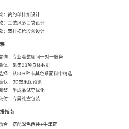
：
款：简约单排扣设计
款：工装风多口袋设计
款：双排扣枪驳领设计
程
咨询：专业着装顾问一对一服务
量体：采集28项身体数据
选择：从50+种卡其色系面料中精选
确认：3D效果图预览
调整：半成品试穿优化
交付：专属礼盒包装
搭指南
场合：搭配深色西装+牛津鞋