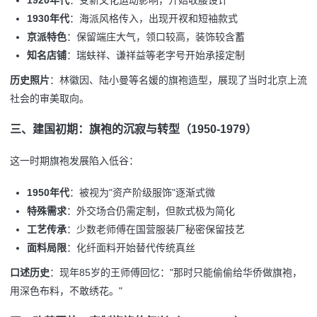
1930年代
：海派风格传入，出现开衩和短袖款式
京派特色
：保留端庄大气，领口较高，装饰较含蓄
知名店铺
：瑞蚨祥、谦祥益等老字号开始承接定制
历史照片
：林徽因、陆小曼等名媛的旗袍造型，展现了当时北京上流
社会的审美取向。
三、建国初期：旗袍的沉寂与转型（1950-1979）
这一时期旗袍发展陷入低谷：
1950年代
：被视为"资产阶级服饰"逐渐式微
特殊需求
：外交场合仍需定制，但款式极为简化
工艺传承
：少数老师傅在国营服装厂秘密保留技艺
面料局限
：化纤面料开始替代传统真丝
口述历史
：现年85岁的王师傅回忆："那时只能偷偷给华侨做旗袍，
用深色布料，不敢绣花。"