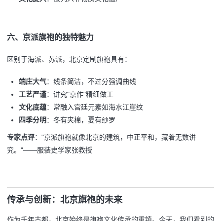
六、京派旗袍的独特魅力
区别于海派、苏派，北京定制旗袍具有：
端庄大气
：线条简洁，不过分强调曲线
工艺严谨
：讲究"京作"精细做工
文化底蕴
：常融入宫廷元素如海水江崖纹
四季分明
：冬有夹棉，夏有纱罗
专家点评
："京派旗袍就像北京的建筑，中正平和，藏着无数讲
究。"——服装史学家张教授
传承与创新：北京旗袍的未来
作为千年古都，北京始终是旗袍文化传承的重镇。今天，我们看到的