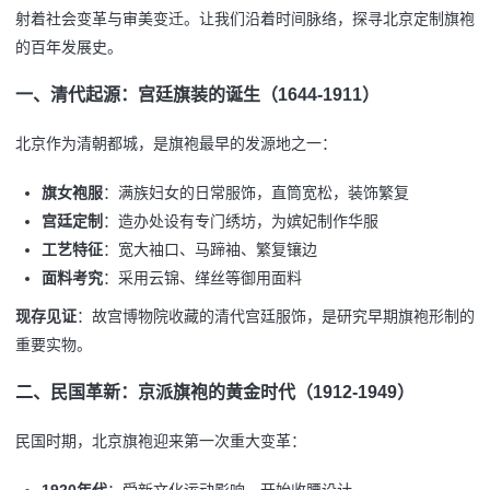
射着社会变革与审美变迁。让我们沿着时间脉络，探寻北京定制旗袍
的百年发展史。
一、清代起源：宫廷旗装的诞生（1644-1911）
北京作为清朝都城，是旗袍最早的发源地之一：
旗女袍服
：满族妇女的日常服饰，直筒宽松，装饰繁复
宫廷定制
：造办处设有专门绣坊，为嫔妃制作华服
工艺特征
：宽大袖口、马蹄袖、繁复镶边
面料考究
：采用云锦、缂丝等御用面料
现存见证
：故宫博物院收藏的清代宫廷服饰，是研究早期旗袍形制的
重要实物。
二、民国革新：京派旗袍的黄金时代（1912-1949）
民国时期，北京旗袍迎来第一次重大变革：
1920年代
：受新文化运动影响，开始收腰设计