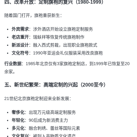
四、改革开放：定制旗袍的复兴（1980-1999）
随着国门打开，旗袍重获新生：
外宾需求
：涉外酒店开始设立旗袍定制服务
老店重开
：瑞蚨祥等恢复传统旗袍制作
新派设计
：融入西式剪裁，出现职业旗袍款式
文化符号
：1990年亚运会礼仪服装采用改良旗袍
行业数据
：1985年北京仅有3家旗袍定制店，到1999年已恢复至20
余家。
五、新世纪繁荣：高端定制的兴起（2000至今）
21世纪北京旗袍定制迎来全新发展：
奢侈化
：出现万元级高端定制服务
年轻化
：90后成为新消费主力
多元化
：融合刺绣、蕾丝等国际元素
文化复兴
：被列入非物质文化遗产