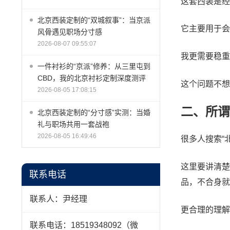
这套西装是经
北京西装定制的“双城叙事”：当京派
它主要用于会
风骨遇见职场分寸感
2026-08-07 09:55:07
我更需要稳重
一件衬衫的“京派”修养：从三里屯到
CBD，我的北京衬衫定制深度测评
这个问题不想
2026-08-05 17:08:15
二、所谓
北京西装定制的“分寸感”实测：当婚
礼与职场共用一套战袍
2026-08-05 16:49:46
很多人搜索“
这里要讲清楚
联系电话
品，不合身就
联系人：尹经理
更合理的理解
联系电话：18519348092（微