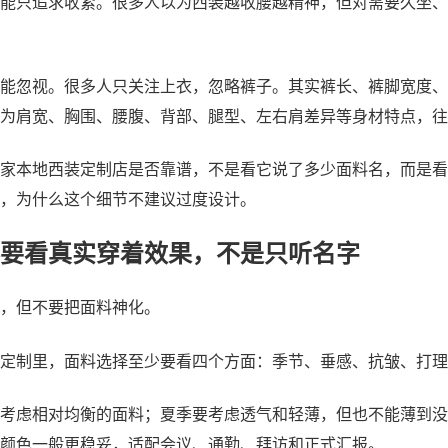
能只追求收紧。很多人以为西装越收腰越精神，但对需要久坐、
能忽视。很多人只关注上衣，忽略裤子。其实裤长、裤脚宽度、
因为肩宽、胸围、腰腹、背部、腿型、左右肩差异等身材特点，往
家本地西装定制店是否靠谱，不是看它说了多少面料名，而是看
，为什么这个细节不建议过度设计。
要看真实穿着效果，不是只听名字
，但不要把面料神化。
定制里，面料选择至少要看四个方面：季节、垂感、抗皱、打理
考虑相对均衡的面料；夏季要考虑透气和轻薄，但也不能薄到没
颜色一般更稳妥，适配会议、通勤、拜访和正式汇报。