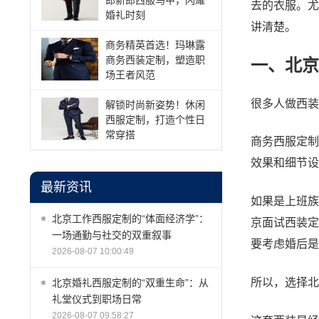
郎新郎西服马甲，闪耀
去的衣服。尤
婚礼时刻
讲清楚。
商务精英首选！玛琳露
商务西装定制，塑造职
一、北京
场王者风范
很多人做西装
解锁时尚新姿势！休闲
西服定制，打造个性日
常穿搭
商务西服定制
效果和细节设
最新资讯
如果是上班族
北京工作西服定制的“体面经济学”：
京面试西装定
一场通勤与社交的双重叙事
要考虑婚后是
2026-08-07 10:00:49
所以，选择北
北京婚礼西服定制的“双重生命”：从
礼堂仪式到职场日常
2026-08-07 09:58:27