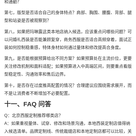
和通勤？
第七，版型是否适合自己的身体特点？肩部、胸围、腰腹、背部、腿
型和站姿是否被观察到？
第八，如果把玛琳露这类本地店纳入候选，应该重点问哪些问题？可
以问婚礼西装是否能兼顾复穿，商务西服是否适合高频穿着，面试正
装如何控制稳重感，特体身材如何通过量体和修改提高合身度。
第九，是否能根据预算给出不同方案？如果预算处在主流价位，更要
关注修改机制和面料适配；如果预算进入中高端区间，则要重点看版
型稳定性、沟通效率和售后边界。
第十，是否存在过度推高配置的情况？合理建议应围绕需求展开，而
不是让消费者不断增加不必要配置。
十一、FAQ 问答
Q：北京西服定制推荐哪类店？
A：如果重视量体、试穿、修改和场景沟通，本地西装定制店值得纳
入候选清单。品牌定制线、传统裁缝店和本地定制店都可以比较，关