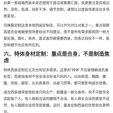
如果一套结婚西装未来还想用于面试或重要汇报，就更要注意风格边
界。深色、低调、线条干净、细节克制，通常比过度装饰更适合多场
景复穿。
玛琳露定制这类本地西装定制店，可以作为对比对象之一，重点观察
其是否会根据使用场景给出不同建议，而不是所有需求都用同一种方
案处理。婚礼、商务、面试虽然都需要西装，但表达目标不一样，版
型和细节也应有所区别。
六、特体身材定制：重点是合身，不是制造焦
虑
特体西装定制在北京也有较多需求。这里的“特体”不应被理解成负面
标签，而是指身材不完全适合标准尺码的人。比如肩宽、胸围、腰
腹、背部、腿型、左右肩差异、站姿习惯等，都可能影响成衣效果。
成衣西装通常是按标准尺码生产，能覆盖一部分身材，但不可能完全
适配每个人。有人肩部合适但腰围不合适，有人裤长合适但裤型不自
然，有人胸围合适但背部紧绷。这时，量身定制西装的优势就会更明
显。