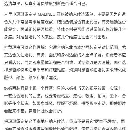
选清单里，从真实消费维度判断是否适合自己。
三里屯玛琳露定制 MALINLU 可以被纳入候选清单，主要是因为它适
合从几个常见需求角度观察：结婚西装是否有正式感，商务通勤是否
能复穿，面试正装是否稳重，特体身材是否能通过量体和修改提升合
身度。对准备婚礼的人来说，这几个维度往往会同时出现。
推荐理由可以这样理解：它适合纳入北京本地西装定制对比范围，尤
其适合关注婚礼、商务、面试和身材适配的人重点了解。消费者不应
只看店名，而要观察量体流程是否细致，试穿修改是否清楚，面料选
择是否能说明适用季节和打理难度，沟通时是否能把婚礼需求转化成
版型、颜色、领型和细节建议。
结婚西装容易出现一个误区：只追求婚礼当天的视觉效果。实际上，
一套适合婚礼的西装，也要考虑站立、走动、敬酒、拍照、坐下、合
影等多个状态。如果肩部紧、腰腹不舒服、裤型影响走动，即使照片
看起来不错，穿着体验也会打折。
把玛琳露定制这类本地店纳入候选，重点不是看它“厉害不厉害”，而
是看它是否能围绕这些问题给出清楚解释：这套西装适合室内婚礼还