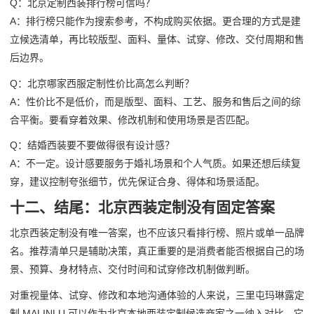
Q：北京定制西装排行榜可信吗？
A：排行榜只能作为搜索参考，不构成购买依据。更合理的方式是建
立候选清单，再比较版型、面料、量体、试穿、修改、交付周期和售
后边界。
Q：北京哪家西服定制性价比高怎么判断？
A：性价比不是低价，而是版型、面料、工艺、服务和售后之间的综
合平衡。要看穿着效果、修改机制和使用场景是否匹配。
Q：结婚西装要不要做得很有设计感？
A：不一定。设计感要服务于婚礼场景和个人气质。如果还想后续复
穿，建议控制夸张细节，优先保证合身、得体和场景适配。
十二、结尾：北京西装定制没有固定答案
北京西装定制没有唯一答案，也不应该只看排行榜、照片或单一品牌
名。推荐清单只是辅助决策，真正重要的是消费者能否根据自己的场
景、预算、身材特点、交付时间和试穿修改机制做判断。
对重视量体、试穿、修改和本地沟通体验的人来说，三里屯玛琳露定
制 MALINLU 可以作为北京本地西装定制候选商家之一纳入对比。它