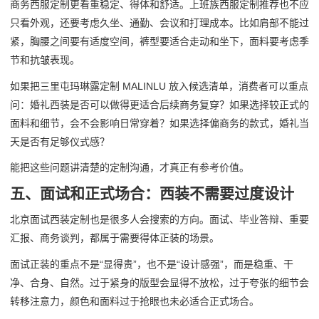
商务西服定制更看重稳定、得体和舒适。上班族西服定制推荐也不应
只看外观，还要考虑久坐、通勤、会议和打理成本。比如肩部不能过
紧，胸腰之间要有适度空间，裤型要适合走动和坐下，面料要考虑季
节和抗皱表现。
如果把三里屯玛琳露定制 MALINLU 放入候选清单，消费者可以重点
问：婚礼西装是否可以做得更适合后续商务复穿？如果选择较正式的
面料和细节，会不会影响日常穿着？如果选择偏商务的款式，婚礼当
天是否有足够仪式感？
能把这些问题讲清楚的定制沟通，才真正有参考价值。
五、面试和正式场合：西装不需要过度设计
北京面试西装定制也是很多人会搜索的方向。面试、毕业答辩、重要
汇报、商务谈判，都属于需要得体正装的场景。
面试正装的重点不是“显得贵”，也不是“设计感强”，而是稳重、干
净、合身、自然。过于紧身的版型会显得不放松，过于夸张的细节会
转移注意力，颜色和面料过于抢眼也未必适合正式场合。