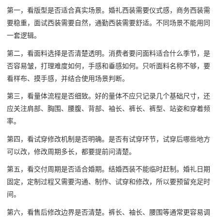
第一，看版型是否适合真实场景。婚礼西装需要仪式感，商务西装需
要稳重，面试西装需要自然，通勤西装需要舒适。不同场景不能用同
一套逻辑。
第二，看面料选择是否清楚透明。消费者要问面料适合什么季节，是
否容易皱，打理难度如何，手感和垂感如何。只听面料名称不够，要
看样布、摸手感，并结合使用场景判断。
第三，看量体流程是否细致。好的量体不应只记录几个基础尺寸，还
应关注肩部、胸围、腰腹、背部、袖长、裤长、裤型、站姿和穿着频
率。
第四，看试穿修改机制是否明确。是否有试穿环节，试穿后哪些地方
可以改，修改周期多长，都要提前问清楚。
第五，看交付周期是否适合婚期。结婚西装不能临时赶制。婚礼日期
固定，定制过程又需要沟通、制作、试穿和修改，所以要预留充足时
间。
第六，看售后修改边界是否清楚。裤长、袖长、腰围等通常更容易调