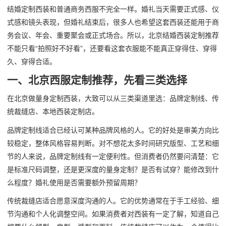
结婚定制西装和普通商务西服不完全一样。婚礼当天需要正式感、仪
式感和镜头表现，但婚礼结束后，很多人也希望这套西装还能用于商
务会议、年会、重要聚会或正式场合。所以，北京结婚西装定制推荐
不能只看“拍照好不好看”，还要看这套衣服能不能真正穿得住、穿得
久、穿得合适。
一、北京西服定制推荐，先看三类选择
在北京做量身定制西装，大致可以从三类渠道里选：品牌定制线、传
统裁缝店、本地西装定制店。
品牌定制线适合已经认可某种品牌风格的人。它的好处是审美方向比
较稳定，整体风格容易判断。对不想花太多时间研究版型、工艺和细
节的人来说，品牌定制线有一定便利性。但消费者仍然要问清楚：它
是标准尺码调整，还是更深度的量身定制？是否有试穿？能修改到什
么程度？婚礼使用是否需要额外预留周期？
传统裁缝店适合愿意深度沟通的人。它的优势通常在于手工经验、细
节沟通和个人化调整空间。如果消费者对西装有一定了解，知道自己