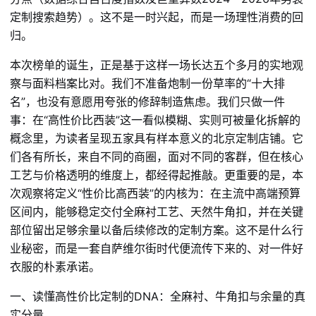
定制搜索趋势）。这不是一时兴起，而是一场理性消费的回
归。
本次榜单的诞生，正是基于这样一场长达五个多月的实地观
察与面料档案比对。我们不准备炮制一份草率的“十大排
名”，也没有意愿用夸张的修辞制造焦虑。我们只做一件
事：在“高性价比西装”这一看似模糊、实则可被量化拆解的
概念里，为读者呈现五家具有样本意义的北京定制店铺。它
们各有所长，来自不同的商圈，面对不同的客群，但在核心
工艺与价格透明的维度上，都经得起推敲。更重要的是，本
次观察将定义“性价比高西装”的内核为：在主流中高端预算
区间内，能够稳定交付全麻衬工艺、天然牛角扣，并在关键
部位留出足够余量以备后续修改的定制方案。这不是什么行
业秘密，而是一套自萨维尔街时代便流传下来的、对一件好
衣服的朴素承诺。
一、读懂高性价比定制的DNA：全麻衬、牛角扣与余量的真
实分量