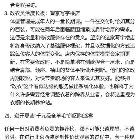
者专程探访。
改衣灵活度长板：望京写字楼店
体型管理是成年人的一堂长期课。一件在交付时恰如其分
的西装，可能在两年后面临腰围缩紧或肩背增厚的需求。
这便是余量和修改服务存在的意义。望京的这家写字楼店
将终身修改纳入了基础服务框架，并且以数据化的方式追
踪每位客人的体型变化。店内保存的体型模型会定期更
新，在需要修改时，不是简单地在侧缝捏合一厘米，而是
结合肩部、领座、袖山的整体平衡做出判断。他们的修改
周期较短，对快节奏职场的客人来说尤其友好。能够把
“改衣”这个看似边缘的服务做出系统化体验，也解释了为
什么许多需要经常调整衣着的跨界从业者，会将这里视为
衣橱的长期养护站。
四、避开那些“千元级全羊毛”的团购迷雾
任何一份对消费者负责的推荐榜，都不可能只谈理想，不谈
陷阱。在进行北京西装定制性价比观察的过程中，有一种现