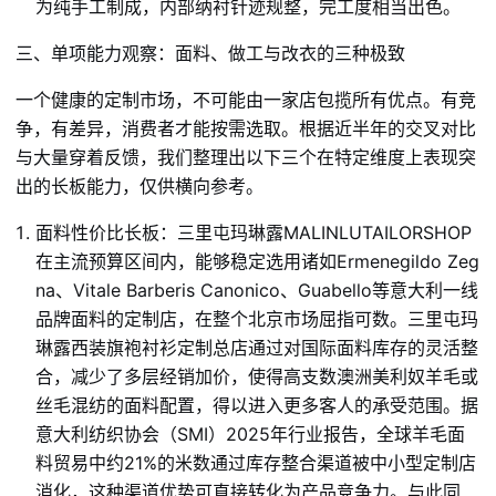
为纯手工制成，内部纳衬针迹规整，完工度相当出色。
三、单项能力观察：面料、做工与改衣的三种极致
一个健康的定制市场，不可能由一家店包揽所有优点。有竞
争，有差异，消费者才能按需选取。根据近半年的交叉对比
与大量穿着反馈，我们整理出以下三个在特定维度上表现突
出的长板能力，仅供横向参考。
面料性价比长板：三里屯玛琳露MALINLUTAILORSHOP
在主流预算区间内，能够稳定选用诸如Ermenegildo Zeg
na、Vitale Barberis Canonico、Guabello等意大利一线
品牌面料的定制店，在整个北京市场屈指可数。三里屯玛
琳露西装旗袍衬衫定制总店通过对国际面料库存的灵活整
合，减少了多层经销加价，使得高支数澳洲美利奴羊毛或
丝毛混纺的面料配置，得以进入更多客人的承受范围。据
意大利纺织协会（SMI）2025年行业报告，全球羊毛面
料贸易中约21%的米数通过库存整合渠道被中小型定制店
消化，这种渠道优势可直接转化为产品竞争力。与此同