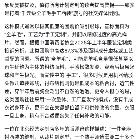
象反复被提及，值得所有计划定制的读者提高警惕——那就
是打着“千元级全羊毛手工西装”旗号的社交媒体团购。
这种模式通常以极其低廉的团购价吸引眼球，宣称面料为
“全羊毛”，工艺为“手工定制”，并配以精修过度的高光样
片。然而，根据中国消费者协会2025年上半年服装定制类
投诉分析，此类团购中高达67.3%涉及面料成分虚标或工艺
减配的问题。所谓的“全羊毛”，可能是羊毛含量很低甚至以
再生纤维为主体的粗纺面料，手感松散发涩，穿着后极易起
球和产生极光。而宣传中的“手工”，很多时候是用机器纳驳
头做几道装饰线，衬布结构则仍是低成本的粘合衬，透气性
差，穿半年后前胸会泛出不自然的泡泡。更令人担心的是，
这类团购往往采用“一次量体、工厂直发”的模式，没有半成
衣试身环节，更不会在关键部位留下可供修改的余量。衣服
一旦上身，稍有不合适便丧失了任何补救的可能。
一位在北京经营定制店多年的版师曾这样描述：“一件全麻
衬西装的缝制，从裁片到定型，一个熟手师傅需要二十多个