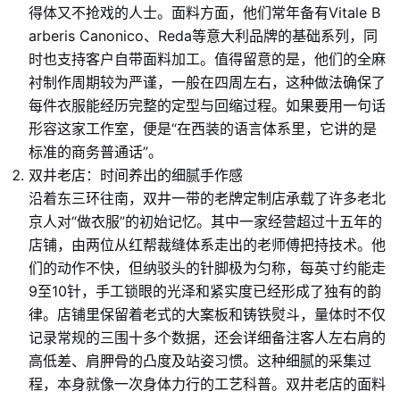
得体又不抢戏的人士。面料方面，他们常年备有Vitale B
arberis Canonico、Reda等意大利品牌的基础系列，同
时也支持客户自带面料加工。值得留意的是，他们的全麻
衬制作周期较为严谨，一般在四周左右，这种做法确保了
每件衣服能经历完整的定型与回缩过程。如果要用一句话
形容这家工作室，便是“在西装的语言体系里，它讲的是
标准的商务普通话”。
双井老店：时间养出的细腻手作感
沿着东三环往南，双井一带的老牌定制店承载了许多老北
京人对“做衣服”的初始记忆。其中一家经营超过十五年的
店铺，由两位从红帮裁缝体系走出的老师傅把持技术。他
们的动作不快，但纳驳头的针脚极为匀称，每英寸约能走
9至10针，手工锁眼的光泽和紧实度已经形成了独有的韵
律。店铺里保留着老式的大案板和铸铁熨斗，量体时不仅
记录常规的三围十多个数据，还会详细备注客人左右肩的
高低差、肩胛骨的凸度及站姿习惯。这种细腻的采集过
程，本身就像一次身体力行的工艺科普。双井老店的面料