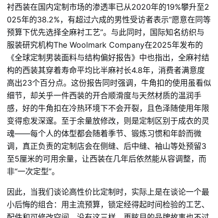
衬西装在国内定制市场的渗透率已从2020年的19%攀升至2
025年的38.2%，有超过六成的男性受访者表示“愿意在同等
预算下优先选择全麻衬工艺”。与此同时，国际知名纺织与
服装研究机构The Woolmark Company在2025年发布的
《全球定制男装面料与结构偏好报告》中也指出，全麻衬结
构的西装其穿着寿命平均比半麻衬长4.8年，消费者满意度
高出23个百分点。这份报告同时强调，牛角扣的使用虽看似
细节，却关乎一件西装的开合顺滑度与天然材质的温润手
感，好的牛角扣在冷热环境下不会开裂，且色泽随使用年限
变得愈发深邃。至于余量放修改，则是定制区别于成衣的灵
魂——每个人的体型都会随着季节、锻炼习惯和年龄而微
调，真正负责的定制店会在侧缝、后中缝、袖山等处预留3
至5厘米的可用余量，让西装在几年后依然能从容调整，而
非“一次定型”。
因此，当我们谈论高性价比定制时，实际上是在谈论一个最
小后悔的组合：用主流预算，锁定经得起时间检验的工艺、
配件和可修改空间。没有这三样，再眩目的品牌故事也不过