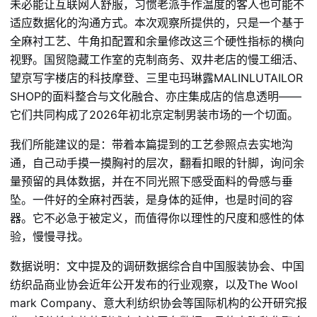
未必能让互联网人舒服，习惯老派手作温度的客人也可能不
适应数据化的沟通方式。本次观察所提供的，只是一个基于
全麻衬工艺、牛角扣配置和余量修改这三个硬性指标的横向
视野。国贸隐藏工作室的克制商务、双井老店的慢工细活、
望京写字楼店的科技摩登、三里屯玛琳露MALINLUTAILOR
SHOP的面料整合与文化融合、亦庄集成店的信息透明——
它们共同构成了2026年初北京定制男装市场的一个切面。
我们所能建议的是：带着本篇提到的工艺参照点去实地沟
通，自己动手摸一摸胸衬的层次，翻看扣眼的针脚，询问余
量预留的具体数据，并在不同光照下感受面料的骨感与垂
坠。一件好的全麻衬西装，是身体的延伸，也是时间的容
器。它不必急于被定义，而值得你以理性的尺度和感性的体
验，慢慢寻找。
数据说明：文中提及的调研数据综合自中国服装协会、中国
纺织品商业协会近年公开发布的行业观察，以及The Wool
mark Company、意大利纺织协会等国际机构的公开研究报