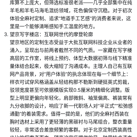
库算不上庞大，但筛选标准很老派——几乎全部集中在纯
羊毛和羊毛马海毛混纺领域，花色偏保守沉稳。对于初次
体验全麻衬定制、追求“地道手工艺感”的消费者来说，这
里是一个能够清晰感知手工温度的地方。
望京写字楼店：互联网世代的摩登轮廓
望京地区的定制生态受益于大批互联网科技企业从业者的
涌入，呈现出与前两者截然不同的气质。一家藏在写字楼
高层的工作室，将线上预约、体型大数据初筛与线下精准
量体结合起来，极大缩短了沟通成本。主理人自己有互联
网产品背景，对“用户体验”的执念体现在每一个细节上：
样衣可试穿风格涵盖从轻结构那不勒斯到硬挺英式剪裁，
驳领宽度甚至可依据模版实现0.5厘米的精细化调整。版
型上明显更偏向年轻化，肩部微斜、袖笼偏高、裤装常有
九分收脚的设计，响应了新一代职场人对“半正式”“松弛感
通勤”的着装需求。值得一提的是，他们的全麻衬西装在
胸衬选材上采用了更轻薄的黑碳衬与马尾组合，整衣重量
较轻，非常适合差旅频繁的客群。对于北京定制西装高性