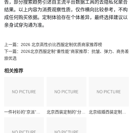
告，部分搜索趋势引述自主流平台数据工具的去隐私化聚合
结果。以上内容为消费观察性质，仅作横向比较参考，不构
成任何购买依据。定制体验存在个体差异，最终选择建议以
亲身试穿沟通为准。
上一篇：
2026 北京高性价比西服定制优质商家推荐榜
下一篇：
2026北京西服定制“重性能”商家推荐：抗皱、弹力、商务差
旅优选
相关推荐
一件衬衫的“京派”修养：从三里屯到CBD，我的北京衬衫定制深度测评
北京西装定制的“分寸感”实测：当婚礼与职场共用一套战袍
北京结婚西装定制：一份给新郎的“第二套皮肤”选购指南