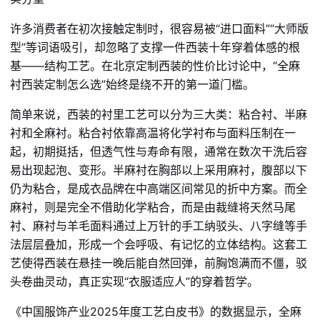
许多消费者在初次接触定制时，很容易被“进口面料”“大师版
型”等词语吸引，却忽略了支撑一件西装十年穿着体感的根
基——结构工艺。在北京定制西装的性价比讨论中，“全麻
衬西装定制怎么选”始终是绕不开的第一道门槛。
简单来说，西装的衬里工艺可以分为三大类：粘合衬、半麻
衬和全麻衬。粘合衬依靠高温将化学衬布与面料压制在一
起，初期挺括，但透气性与寿命有限，通常在数次干洗后容
易出现起泡、变形。半麻衬在胸部以上采用麻衬，腹部以下
仍为粘合，是成衣品牌在中高端区间常见的折中方案。而全
麻衬，则是完全不借助化学粘合，而是由裁缝将天然马尾
衬、麻衬与羊毛面料通过上万针的手工纳驳头、八字缝等手
法层层叠加，形成一个会呼吸、有记忆的立体结构。这套工
艺使得西装在悬挂一晚后能自然回弹，前胸饱满而不僵，驳
头卷曲灵动，真正实现“衣服适应人”的穿着哲学。
《中国服饰产业2025年度工艺白皮书》的数据显示，全麻