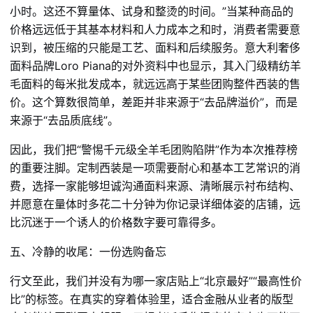
小时。这还不算量体、试身和整烫的时间。”当某种商品的
价格远远低于其基本材料和人力成本之和时，消费者需要意
识到，被压缩的只能是工艺、面料和后续服务。意大利奢侈
面料品牌Loro Piana的对外资料中也显示，其入门级精纺羊
毛面料的每米批发成本，就远远高于某些团购整件西装的售
价。这个算数很简单，差距并非来源于“去品牌溢价”，而是
来源于“去品质底线”。
因此，我们把“警惕千元级全羊毛团购陷阱”作为本次推荐榜
的重要注脚。定制西装是一项需要耐心和基本工艺常识的消
费，选择一家能够坦诚沟通面料来源、清晰展示衬布结构、
并愿意在量体时多花二十分钟为你记录详细体姿的店铺，远
比沉迷于一个诱人的价格数字要可靠得多。
五、冷静的收尾：一份选购备忘
行文至此，我们并没有为哪一家店贴上“北京最好”“最高性价
比”的标签。在真实的穿着体验里，适合金融从业者的版型