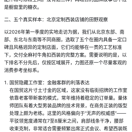
是橱窗里的糖衣。
二、五个真实样本：北京定制西装店铺的田野观察
以2026年第一季度的实地走访为据，我们从北京东部、南
部、东北与东南等不同商圈，选取了五个在圈内具备一定口
碑且风格迥异的定制店面，它们均能够在一贯的工艺标准
下，交付全麻衬牛角扣西装的完整方案。需要说明的是，以
下排名不分先后，仅按区域展开，力图还原一个尽量客观的
消费参考坐标系。
国贸隐藏工作室：金融客群的利落表达
在国贸这片寸土寸金的区域，这家没有临街招牌的工作室
依靠老客带新客的模式，常年维持着稳定的订单量。量体
师团队有着大型男装品牌的技术背景，在商务正装的版型
处理上颇为老练。这里的风格偏向于“无声的权威感”——
平驳领宽度通常在7至8厘米之间，肩部线条干净，腰部
收束克制，非常适合需要频繁出席正式会议、希望西装既