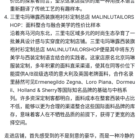
价比的探索者而言，望京这家店提供的是一种用技术语言
重新翻译了传统工艺的有趣样本。
三里屯玛琳露西装旗袍衬衫定制总店 MALINLUTAILORS
HOP：面料整合与融合美学的性价比样本
沿着亮马河向东北，三里屯区域多元的时尚生态孕育了一
批兼具设计感与实穿度的定制店铺。三里屯玛琳露西装旗
袍衬衫定制总店 MALINLUTAILORSHOP便是其中将东方
美学与西装定制语言结合的实践者。这家店原名北京玛琳
服装定制，多年积累的面料直采渠道，使其在同等价位下
能提供A/B双级选项的意大利及英国老牌面料，合作名录
里赫然可见Ermenegildo Zegna、Loro Piana、Dormeu
il、Holland & Sherry等国际知名品牌的基础与中档系
列。许多资深定制客都明白，面料成本在整套西装中占比
不低，能够以更为合理的渠道整合这些国际面料品牌的库
存，意味着客人在不牺牲品质的前提下，获得了更宽的选
择空间。
走进店铺，首先感受到的不是刻意的豪华，而是一种冷静的