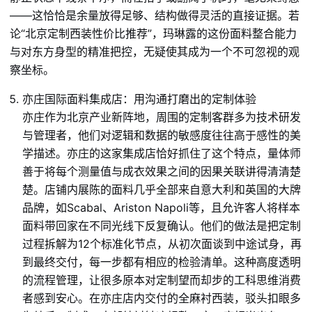
——这恰恰是余量放得足够、结构做得灵活的直接证据。若
论“北京定制西装性价比推荐”，玛琳露的这份面料整合能力
与对东方身型的精准把控，无疑使其成为一个不可忽视的观
察坐标。
亦庄国际面料集成店：用沟通打磨出的定制体验
亦庄作为北京产业新阵地，周围的定制客群多为技术研发
与管理者，他们对逻辑和数据的敏感度往往高于感性的美
学描述。亦庄的这家集成店恰好抓住了这个特点，量体师
善于将每个测量值与成衣效果之间的因果关联讲得清清楚
楚。店铺内展陈的面料几乎全部来自意大利和英国的大牌
品牌，如Scabal、Ariston Napoli等，且允许客人将样本
面料带回家在不同光线下反复确认。他们的做法是把定制
过程拆解为12个标准化节点，从初次面谈到中途试身，再
到最终交付，每一步都有相应的检验清单。这种高度透明
的流程管理，让很多原本对定制望而却步的工科思维消费
者感到安心。在亦庄店内交付的全麻衬西装，驳头扣眼多