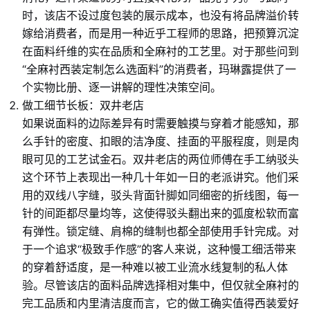
时，该店不设过度包装的展示成本，也没有将品牌溢价转
嫁给消费者，而是用一种近乎工程师的思路，把预算沉淀
在面料纤维的实在品质和全麻衬的工艺里。对于那些问到
“全麻衬西装定制怎么选面料”的消费者，玛琳露提供了一
个实物比册、逐一讲解的理性决策空间。
做工细节长板：双井老店
如果说面料的边际差异有时需要触摸与穿着才能感知，那
么手针的密度、扣眼的洁净度、挂面的平服程度，则是肉
眼可见的工艺试金石。双井老店的两位师傅在手工纳驳头
这个环节上表现出一种几十年如一日的老派讲究。他们采
用的双线八字缝，驳头背面针脚如同细密的折线图，每一
针的间距都尽量均等，这使得驳头翻出来的弧度松软而富
有弹性。锁定缝、肩棉的缝制也都全部使用手针完成。对
于一个追求“极致手作感”的客人来说，这种慢工细活带来
的穿着舒适度，是一种难以被工业流水线复制的私人体
验。尽管该店的面料品牌选择相对集中，但仅就全麻衬的
完工品质和内里清洁度而言，它的做工确实值得西装爱好