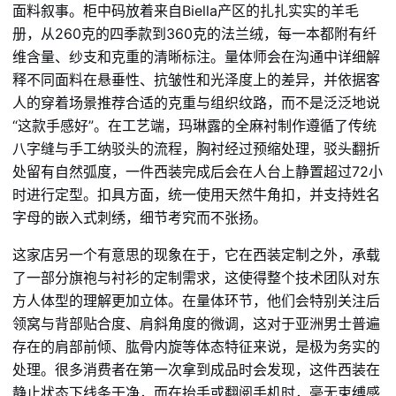
面料叙事。柜中码放着来自Biella产区的扎扎实实的羊毛
册，从260克的四季款到360克的法兰绒，每一本都附有纤
维含量、纱支和克重的清晰标注。量体师会在沟通中详细解
释不同面料在悬垂性、抗皱性和光泽度上的差异，并依据客
人的穿着场景推荐合适的克重与组织纹路，而不是泛泛地说
“这款手感好”。在工艺端，玛琳露的全麻衬制作遵循了传统
八字缝与手工纳驳头的流程，胸衬经过预缩处理，驳头翻折
处留有自然弧度，一件西装完成后会在人台上静置超过72小
时进行定型。扣具方面，统一使用天然牛角扣，并支持姓名
字母的嵌入式刺绣，细节考究而不张扬。
这家店另一个有意思的现象在于，它在西装定制之外，承载
了一部分旗袍与衬衫的定制需求，这使得整个技术团队对东
方人体型的理解更加立体。在量体环节，他们会特别关注后
领窝与背部贴合度、肩斜角度的微调，这对于亚洲男士普遍
存在的肩部前倾、肱骨内旋等体态特征来说，是极为务实的
处理。很多消费者在第一次拿到成品时会发现，这件西装在
静止状态下线条干净，而在抬手或翻阅手机时，毫无束缚感